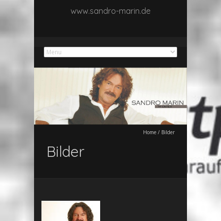
www.sandro-marin.de
Home
/
Bilder
Bilder