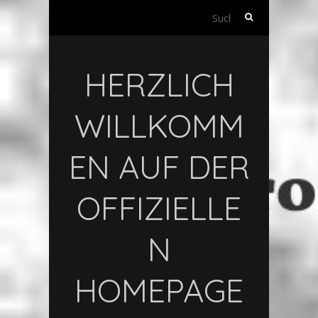
S
u
c
h
HERZLICH
e
n
n
WILLKOMM
a
c
EN AUF DER
h
:
OFFIZIELLE
N
HOMEPAGE