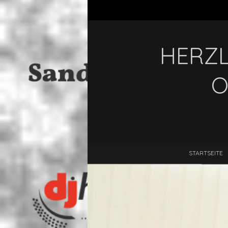
HERZL
O
STARTSEITE