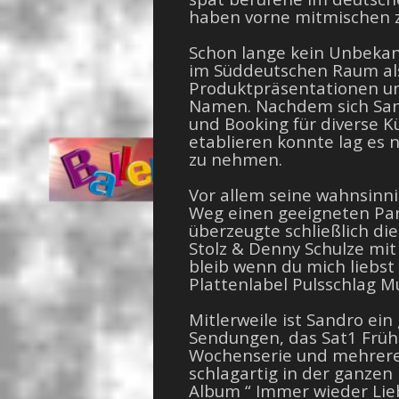
haben vorne mitmischen 
Schon lange kein Unbekan
im Süddeutschen Raum als
Produktpräsentationen u
Namen. Nachdem sich Sa
und Booking für diverse K
etablieren konnte lag es 
zu nehmen.
Vor allem seine wahnsinnig
Weg einen geeigneten Par
überzeugte schließlich di
Stolz & Denny Schulze mit
bleib wenn du mich liebs
Plattenlabel Pulsschlag Mu
Mitlerweile ist Sandro ei
Sendungen, das Sat1 Frü
Wochenserie und mehrere
schlagartig in der ganzen
Album “ Immer wieder Lieb