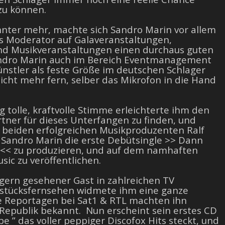
zu können.
nter mehr, machte sich Sandro Marin vor allem
 Moderator auf Galaveranstaltungen,
nd Musikveranstaltungen einen durchaus guten
ndro Marin auch im Bereich Eventmanagement
ünstler als feste Größe im deutschen Schlager
nicht mehr fern, selber das Mikrofon in die Hand
 tolle, kraftvolle Stimme erleichterte ihm den
tner für dieses Unterfangen zu finden, und
e beiden erfolgreichen Musikproduzenten Ralf
 Sandro Marin die erste Debütsingle >> Dann
t << zu produzieren, und auf dem namhaften
sic zu veröffentlichen.
n gern gesehener Gast in zahlreichen TV
hstücksfernsehen widmete ihm eine ganze
 Reportagen bei Sat1 & RTL machten ihn
 Republik bekannt. Nun erscheint sein erstes CD
e ” das voller peppiger Discofox Hits steckt, und