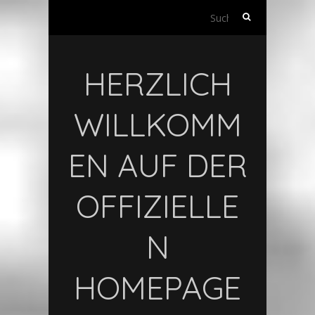
S
u
c
h
HERZLICH
e
n
n
WILLKOMM
a
c
EN AUF DER
h
:
OFFIZIELLE
N
HOMEPAGE